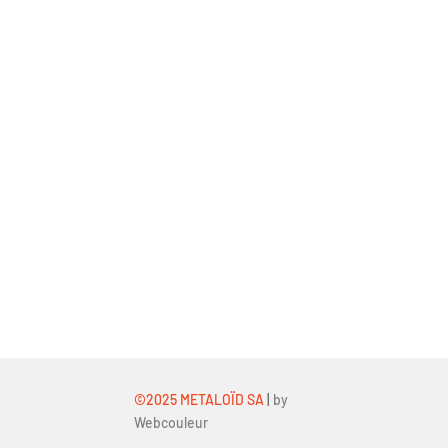
©2025 METALOÏD SA
|
by
Webcouleur