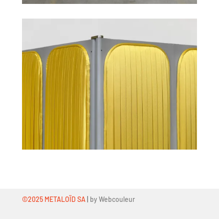
©2025 METALOÏD SA
|
by Webcouleur