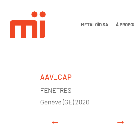
METALOÏD SA
Á PROPO
AAV_CAP
FENETRES
Genève (GE) 2020
←
→