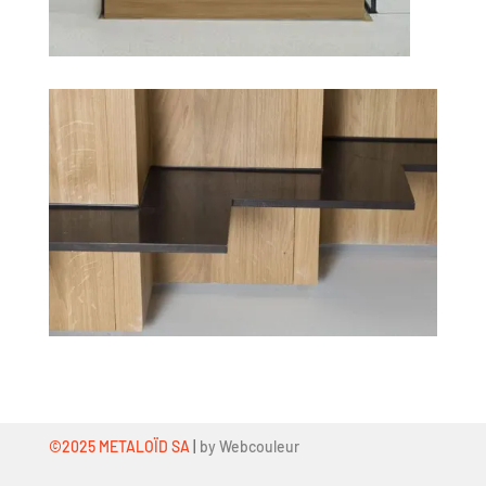
©2025 METALOÏD SA
|
by Webcouleur